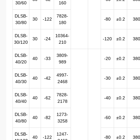
30/60
160
DLSB-
7828-
30
-122
-80
±0.2
38
30/80
180
DLSB-
10364-
30
-24
-120
±0.2
38
30/120
210
DLSB-
3809-
40
-33
-20
±0.2
38
40/20
989
DLSB-
4997-
40
-42
-30
±0.2
38
40/30
2468
DLSB-
7828-
40
-62
-40
±0.2
38
40/40
2178
DLSB-
1273-
40
-82
-60
±0.2
38
40/80
3258
DLSB-
1247-
40
-122
-80
±0.2
38