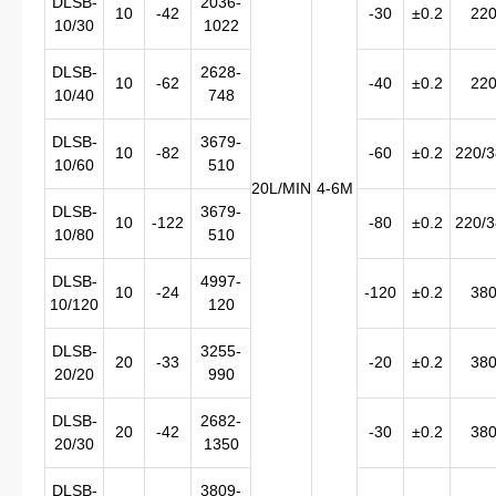
DLSB-
2036-
10
-42
-30
±0.2
22
10/30
1022
DLSB-
2628-
10
-62
-40
±0.2
22
10/40
748
DLSB-
3679-
10
-82
-60
±0.2
220/
10/60
510
20L/MIN
4-6M
DLSB-
3679-
10
-122
-80
±0.2
220/
10/80
510
DLSB-
4997-
10
-24
-120
±0.2
38
10/120
120
DLSB-
3255-
20
-33
-20
±0.2
38
20/20
990
DLSB-
2682-
20
-42
-30
±0.2
38
20/30
1350
DLSB-
3809-