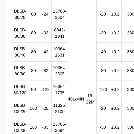
DLSB-
15788-
80
-24
-20
±0.2
38
80/20
3604
DLSB-
8842-
80
-33
-30
±0.2
38
80/30
1941
DLSB-
10364-
80
-42
-40
±0.2
38
80/40
1631
DLSB-
10364-
80
-82
-80
±0.2
38
80/80
2565
DLSB-
10364-
80
-122
-120
±0.2
38
80/120
1735
19-
40L/MIN
22M
DLSB-
11325-
100
-25
-20
±0.2
38
100/20
2100
DLSB-
15786-
100
-33
-30
±0.2
38
100/30
3694