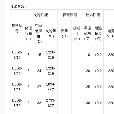
技术参数：
制冷性能
循环性能
控温性能
规格型
空载
储液
扬程
调温
恒温
号
低温
制冷量
流量
电
容积
H
范围
精度
度
（W）
（Q）
（V/H
（L）
（m）
（℃）
（℃）
（℃）
DLSB-
1328-
5
-15
-10
±0.2
22
5/10
319
DLSB-
1328-
5
-24
-20
±0.2
22
5/20
319
DLSB-
1894-
5
-27
-25
±0.2
22
5/25
447
DLSB-
2733-
5
-33
-30
±0.2
22
5/30
627