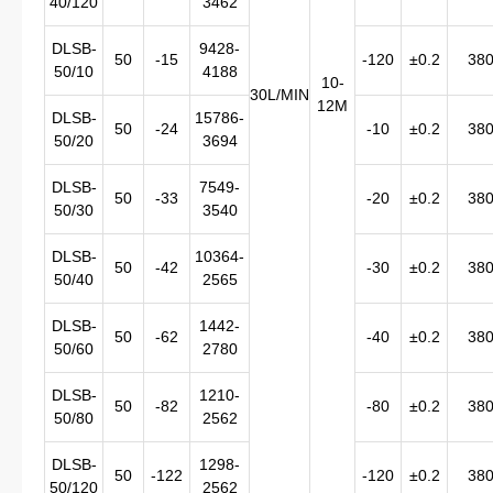
40/120
3462
DLSB-
9428-
50
-15
-120
±0.2
38
50/10
4188
10-
30L/MIN
12M
DLSB-
15786-
50
-24
-10
±0.2
38
50/20
3694
DLSB-
7549-
50
-33
-20
±0.2
38
50/30
3540
DLSB-
10364-
50
-42
-30
±0.2
38
50/40
2565
DLSB-
1442-
50
-62
-40
±0.2
38
50/60
2780
DLSB-
1210-
50
-82
-80
±0.2
38
50/80
2562
DLSB-
1298-
50
-122
-120
±0.2
38
50/120
2562