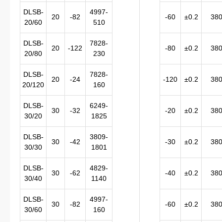
DLSB-
4997-
20
-82
-60
±0.2
38
20/60
510
DLSB-
7828-
20
-122
-80
±0.2
38
20/80
230
DLSB-
7828-
20
-24
-120
±0.2
38
20/120
160
DLSB-
6249-
30
-32
-20
±0.2
38
30/20
1825
DLSB-
3809-
30
-42
-30
±0.2
38
30/30
1801
DLSB-
4829-
30
-62
-40
±0.2
38
30/40
1140
DLSB-
4997-
30
-82
-60
±0.2
38
30/60
160