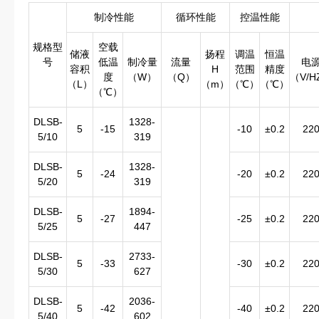
制冷性能
循环性能
控温性能
规格型
空载
储液
扬程
调温
恒温
号
低温
制冷量
流量
电
容积
H
范围
精度
度
（W）
（Q）
（V/H
（L）
（m）
（℃）
（℃）
（℃）
DLSB-
1328-
5
-15
-10
±0.2
22
5/10
319
DLSB-
1328-
5
-24
-20
±0.2
22
5/20
319
DLSB-
1894-
5
-27
-25
±0.2
22
5/25
447
DLSB-
2733-
5
-33
-30
±0.2
22
5/30
627
DLSB-
2036-
5
-42
-40
±0.2
22
5/40
602