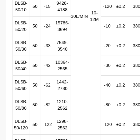
DLSB-
9428-
50
-15
-120
±0.2
38
50/10
4188
10-
30L/MIN
12M
DLSB-
15786-
50
-24
-10
±0.2
38
50/20
3694
DLSB-
7549-
50
-33
-20
±0.2
38
50/30
3540
DLSB-
10364-
50
-42
-30
±0.2
38
50/40
2565
DLSB-
1442-
50
-62
-40
±0.2
38
50/60
2780
DLSB-
1210-
50
-82
-80
±0.2
38
50/80
2562
DLSB-
1298-
50
-122
-120
±0.2
38
50/120
2562