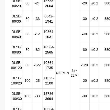
DLSB-
15788-
80
-24
-20
±0.2
38
80/20
3604
DLSB-
8842-
80
-33
-30
±0.2
38
80/30
1941
DLSB-
10364-
80
-42
-40
±0.2
38
80/40
1631
DLSB-
10364-
80
-82
-80
±0.2
38
80/80
2565
DLSB-
10364-
80
-122
-120
±0.2
38
80/120
1735
19-
40L/MIN
22M
DLSB-
11325-
100
-25
-20
±0.2
38
100/20
2100
DLSB-
15786-
100
-33
-30
±0.2
38
100/30
3694
DLSB-
10364-