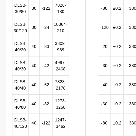
DLSB-
7828-
30
-122
-80
±0.2
38
30/80
180
DLSB-
10364-
30
-24
-120
±0.2
38
30/120
210
DLSB-
3809-
40
-33
-20
±0.2
38
40/20
989
DLSB-
4997-
40
-42
-30
±0.2
38
40/30
2468
DLSB-
7828-
40
-62
-40
±0.2
38
40/40
2178
DLSB-
1273-
40
-82
-60
±0.2
38
40/80
3258
DLSB-
1247-
40
-122
-80
±0.2
38
40/120
3462