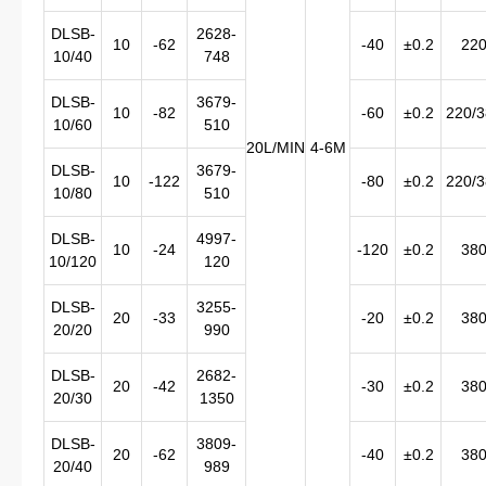
DLSB-
2628-
10
-62
-40
±0.2
22
10/40
748
DLSB-
3679-
10
-82
-60
±0.2
220/
10/60
510
20L/MIN
4-6M
DLSB-
3679-
10
-122
-80
±0.2
220/
10/80
510
DLSB-
4997-
10
-24
-120
±0.2
38
10/120
120
DLSB-
3255-
20
-33
-20
±0.2
38
20/20
990
DLSB-
2682-
20
-42
-30
±0.2
38
20/30
1350
DLSB-
3809-
20
-62
-40
±0.2
38
20/40
989