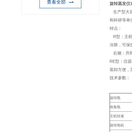
查看全部
旋转蒸发仪1
生产型大容
和科研等单
特点：
R型：主机
冷阱，可保
右侧：升降
RE型：仪
装卸方便，
技术参数：
旋转瓶
收集瓶
主机转速
旋转电机