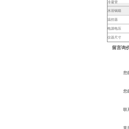
冷凝管
水浴锅箱
温控器
电源电压
仪器尺寸
留言询
您
您
联
常