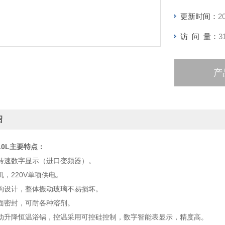
更新时间：
2
访 问 量：
3
产
绍
10L主要特点：
转速数字显示（进口变频器）。
，220V单项供电。
构设计，整体搬动玻璃不易损坏。
面密封，可耐各种溶剂。
动升降恒温浴锅，控温采用可控硅控制，数字智能表显示，精度高。