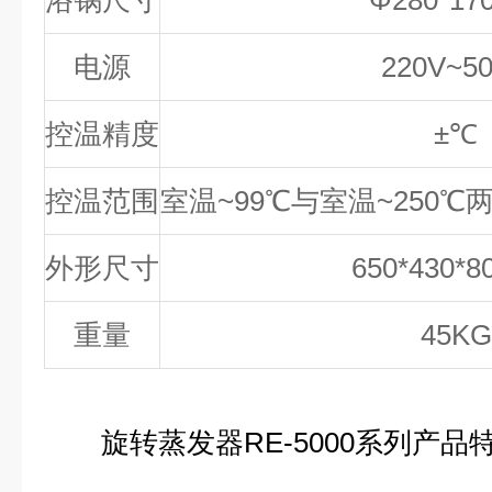
浴锅尺寸
Φ
280*1
电源
220V~5
控温精度
±℃
控温范围
室温
~99
℃
与室温
~250
℃
外形尺寸
650*430*
重量
45KG
旋转蒸发器RE-5000系列产品