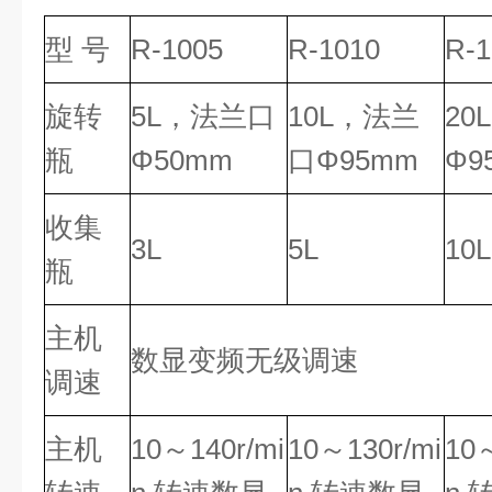
型 号
R-1005
R-1010
R-1
旋转
5L，法兰口
10L，法兰
20
瓶
Φ50mm
口Φ95mm
Φ9
收集
3L
5L
10L
瓶
主机
数显变频无级调速
调速
主机
10～140r/mi
10～130r/mi
10～