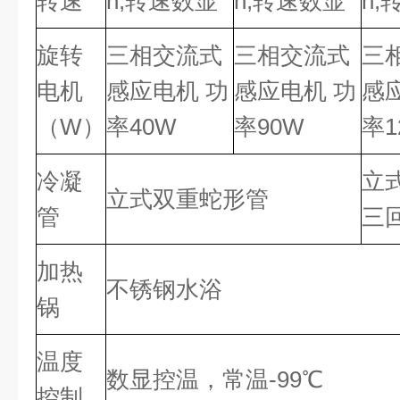
转速
n,转速数显
n,转速数显
n,
旋转
三相交流式
三相交流式
三
电机
感应电机 功
感应电机 功
感
（W）
率40W
率90W
率1
冷凝
立
立式双重蛇形管
管
三
加热
不锈钢水浴
锅
温度
数显控温，常温-99℃
控制