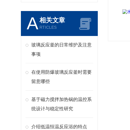
A
相关文章
RTICLES
玻璃反应釜的日常维护及注意
事项
在使用防爆玻璃反应釜时需要
留意哪些
基于磁力搅拌加热锅的温控系
统设计与稳定性研究
介绍低温恒温反应浴的特点