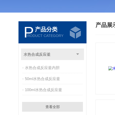
产品展
P
产品分类
RODUCT CATEGORY
水热合成反应釜
水热合成反应釜内胆
50ml水热合成反应釜
100ml水热合成反应釜
查看全部