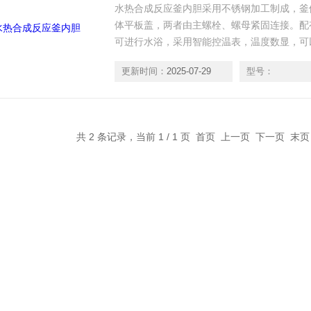
水热合成反应釜内胆采用不锈钢加工制成，釜
体平板盖，两者由主螺栓、螺母紧固连接。配
可进行水浴，采用智能控温表，温度数显，可
调，并配有PT100传感器。磁力搅拌器和简
更新时间：
2025-07-29
型号：
使用。
共 2 条记录，当前 1 / 1 页 首页 上一页 下一页 末