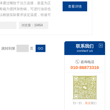
体通过螺纹于法兰连接，釜盖为正
查看详情
有磁力搅拌加热锅，可进行油浴也
以根据实际要求设定温度，转速可
易高压反应釜，可单独使用也可结合
浏览量：
10454
联系我们
页 跳转到第
页
contact us
咨询电话
010-86873316
扫一扫，
关注
我们