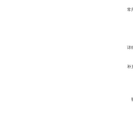
常
详
补