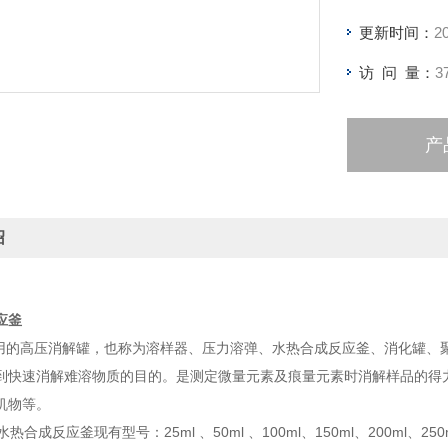
更新时间：
2
访 问 量：
3
产
绍
应釜
的高压消解罐，也称为溶样器、压力溶弹、水热合成反应釜、消化罐、
到快速消解难溶物质的目的。是测定微量元素及痕量元素时消解样品的得
机物等。
成反应釜现有型号：25ml 、50ml 、100ml、150ml、200ml、250m