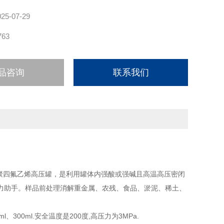
025-07-29
763
品咨询
联系我们
聚四氟乙烯高压罐，是利用罐体内强酸或强碱且高温高压密闭
力助手。样品前处理消解重金属、农残、食品、淤泥、稀土、
l、300ml.安全温度是200度,高压力为3MPa.