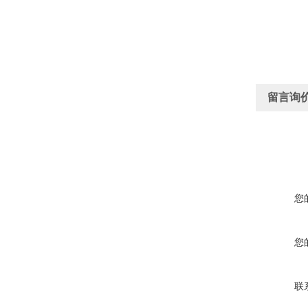
留言询
您
您
联