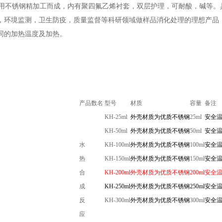
不锈钢精加工而成，内有聚四氟乙烯衬套，双层护理，可耐酸，碱等。
，环境监测，卫生防疫，质量监督等科研领域做样品消化处理的理想产品，
同的加热温度及加热。
产品数名
型号
材质
容量
备注
KH-25ml
外壳材质为优质不锈钢
25ml
安全温
KH-50ml
外壳材质为优质不锈钢
50ml
安全温
水
KH-100ml
外壳材质为优质不锈钢
100ml
安全温
热
KH-150ml
外壳材质为优质不锈钢
150ml
安全温
合
KH-200ml
外壳材质为优质不锈钢
200ml
安全温
成
KH-250ml
外壳材质为优质不锈钢
250ml
安全温
反
KH-300ml
外壳材质为优质不锈钢
300ml
安全温
应