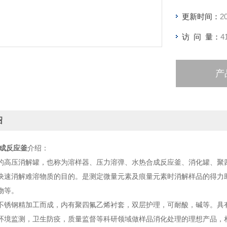
更新时间：
2
访 问 量：
4
产
绍
合成反应釜
介绍：
的高压消解罐，也称为溶样器、压力溶弹、水热合成反应釜、消化罐、聚
快速消解难溶物质的目的。是测定微量元素及痕量元素时消解样品的得力
物等。
不锈钢精加工而成，内有聚四氟乙烯衬套，双层护理，可耐酸，碱等。具
环境监测，卫生防疫，质量监督等科研领域做样品消化处理的理想产品，相