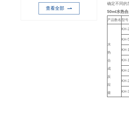
确定不同的
查看全部
50ml水热
产品数名
型号
KH-
KH-
水
KH-
热
KH-
合
成
KH-
反
KH-
应
KH-
釜