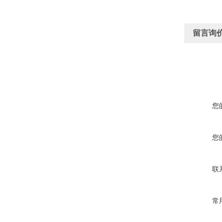
留言询
您
您
联
常