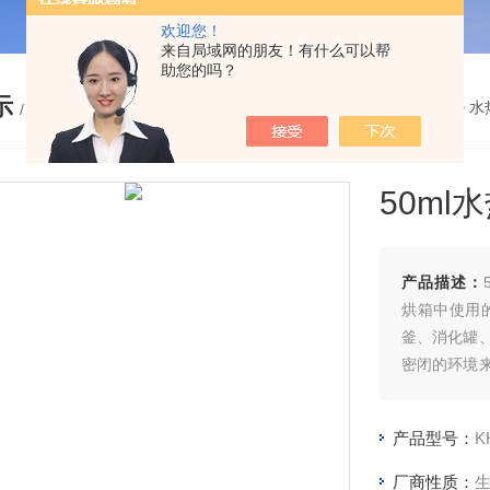
欢迎您！
来自局域网的朋友！有什么可以帮
助您的吗？
示
您的位置：
网站首页
>
产品展示
>
水
/ PRODUCTS
50ml
产品描述：
烘箱中使用
釜、消化罐
密闭的环境
素时消解样
泥、稀土、
产品型号：
K
厂商性质：