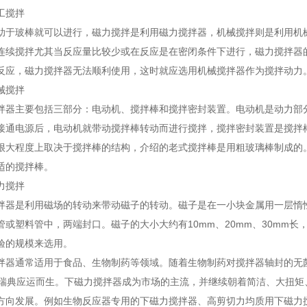
搅拌
玻棒就可以进行，磁力搅拌是利用磁力搅拌器，机械搅拌则是利用机械
连续搅拌尤其当反应量比较少或在反应是在密闭条件下进行，磁力搅拌器
反应，磁力搅拌器无法顺利使用，这时就应选用机械搅拌器作为搅拌动力
搅拌
主要包括三部分：电动机、搅拌棒和搅拌密封装置。电动机是动力部分
接通电源后，电动机就带动搅拌棒转动而进行搅拌，搅拌密封装置是搅拌
很大程度上取决于搅拌棒的结构，介绍的老式搅拌棒是用粗玻璃棒制成的
适的搅拌棒。
搅拌
是利用磁场的转动来带动磁子的转动。磁子是在一小块金属用一层惰性材
管或塑料管中，两端封口。磁子的大小大约有10mm、20mm、30mm
验的规模来选用。
通常适用于食品、生物制药等领域。随着生物制药对搅拌器轴封的无菌
在瑞典应运而生。下磁力搅拌器成为市场的主流，并继续朝着简洁、大扭
方向发展。例如生物反应器专用的下磁力搅拌器、高剪切力均质用下磁力