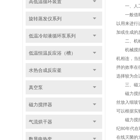
高低温循环装置
一、人工
一般借助于
旋转蒸发仪系列
以用来进行
加或生成的
低温冷却液循环泵系列
二、机械
机械搅拌器
低温恒温反应浴（槽）
机相连，当
拌的效率在
水热合成反应釜
选择较为合
三、磁力
真空泵
磁力搅拌器
丝放入细玻
磁力搅拌器
可以根据实
磁力搅拌器
气流烘干器
纪80年代
在线灭菌的
数显电热套