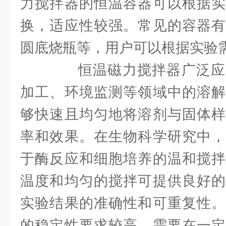
力搅拌器的恒温容器可以根据实
换，适应性较强。常见的容器有
圆底烧瓶等，用户可以根据实验
恒温磁力搅拌器广泛应
加工、环境监测等领域中的溶解
够快速且均匀地将溶剂与固体样
率和效果。在生物科学研究中，
于酶反应和细胞培养的温和搅拌
温度和均匀的搅拌可提供良好的
实验结果的准确性和可重复性。
的稳定性要求较高，需要在一定