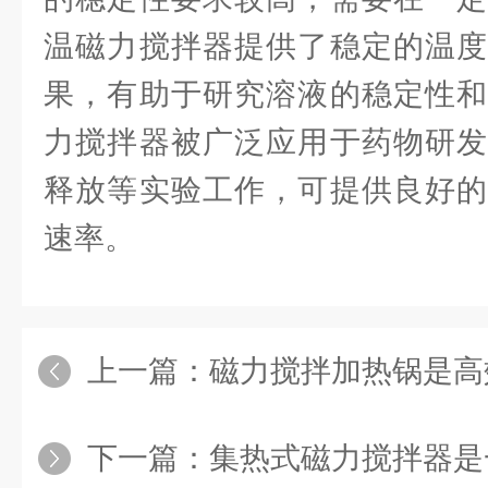
温磁力搅拌器提供了稳定的温度
果，有助于研究溶液的稳定性和
力搅拌器被广泛应用于药物研发
释放等实验工作，可提供良好的
速率。
上一篇：
磁力搅拌加热锅是高效
下一篇：
集热式磁力搅拌器是一种