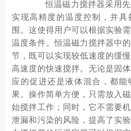
恒温磁力搅拌器采用先
实现高精度的温度控制，并具
围。这使得用户可以根据实验需
温度条件。恒温磁力搅拌器中的
节，既可以实现较低速度的缓慢
高速度的快速搅拌。无论是固体
应的促进还是液体混合，都能
果。操作简单方便，只需放入磁
始搅拌工作；同时，它不需要机
泄漏和污染的风险，提高了实验