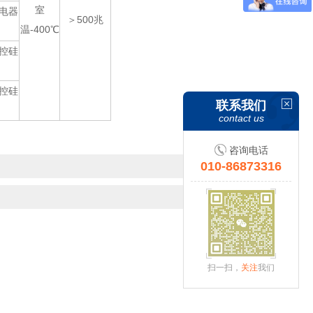
室
继电器
＞500兆
温-400℃
可控硅
可控硅
联系我们
contact us
咨询电话
010-86873316
扫一扫，
关注
我们