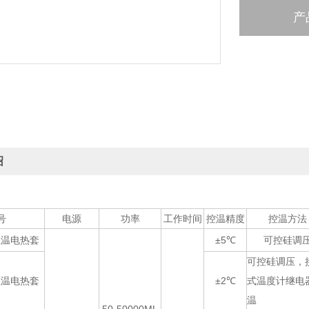
产
绍
号
电源
功率
工作时间
控温精度
控温方法
恒温电热套
±5℃
可控硅调
可控硅调压，
恒温电热套
±2℃
式温度计继电
温