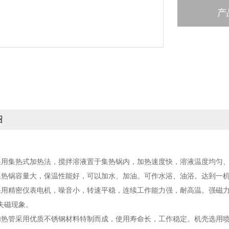
产
绍
采用集热式加热法，搅拌溶液置于集热锅内，加热速度快，溶液温度均匀
集热锅容量大，保温性能好，可以加水、加油。可作水浴、油浴。达到一
采用精密仪表电机，噪音小，转速平稳，连续工作能力强，耐高温。强磁力
失磁现象。
加热管采用优质不锈钢材料特制而成，使用寿命长，工作稳定。机壳选用