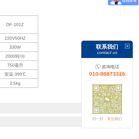
DF-101Z
220V50HZ
联系我们
330W
contact us
2000转/分
750毫升
咨询电话
010-86873316
室温-399℃
2.5kg
扫一扫，
关注
我们