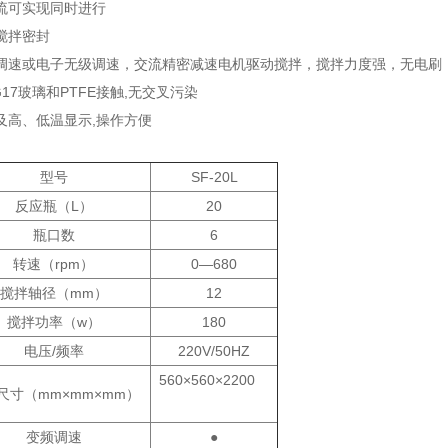
流可实现同时进行
搅拌密封
调速或电子无级调速，交流精密减速电机驱动搅拌，搅拌力度强，无电刷
17玻璃和PTFE接触,无交叉污染
及高、低温显示,操作方便
型号
SF-20L
反应瓶（L）
20
瓶口数
6
转速（rpm）
0—680
搅拌轴径（mm）
12
搅拌功率（w）
180
电压/频率
220V/50HZ
560×560×2200
尺寸（mm×mm×mm）
变频调速
●