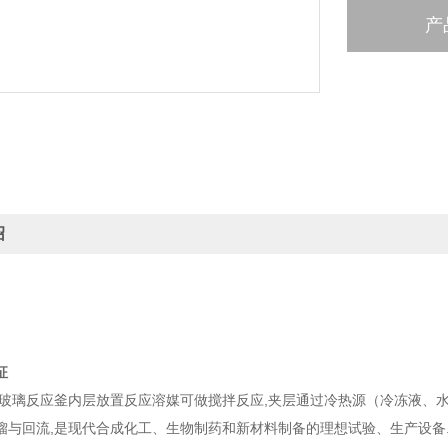
产
绍
征
层玻璃反应釜内层放置反应溶媒可做搅拌反应,夹层通过冷热源（冷冻液、水
馏与回流,是现代合成化工、生物制药和新材料制备的理想试验、生产设备