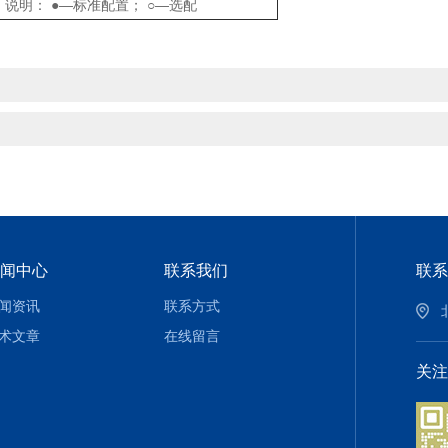
说明： ●—标准配置； ○—选配
闻中心
联系我们
联系
闻资讯
联系方式
术文章
在线留言
关注