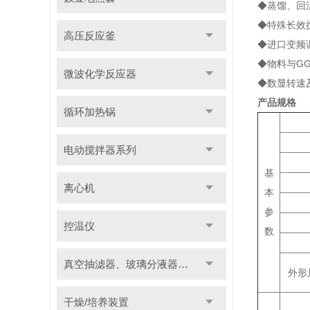
◆蒸馏、回
◆特殊长效
高压反应釜
◆进口变频
◆物料与GG
微波化学反应器
◆数显转速
产品规格
循环加热锅
电动搅拌器系列
基
离心机
本
参
控温仪
数
真空抽滤器、玻璃分液器系列
外形
干燥/培养装置