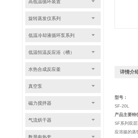
高低温循环装置
旋转蒸发仪系列
低温冷却液循环泵系列
低温恒温反应浴（槽）
水热合成反应釜
详情介
真空泵
型号：
磁力搅拌器
SF-20L
产品主要特
气流烘干器
SF系列双
应溶媒的蒸
数显电热套