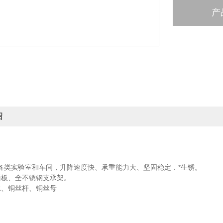
产
绍
：
各类实验室和车间，升降速度快、承重能力大、坚固稳定．*生锈。
面板、全不锈钢支承架。
承、铜丝杆、铜丝母
：