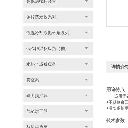
高低温循环装置
旋转蒸发仪系列
低温冷却液循环泵系列
低温恒温反应浴（槽）
水热合成反应釜
详情介
真空泵
用途特点
磁力搅拌器
适用于
●不锈钢台
●滑动铜轴
气流烘干器
技术参数
数显电热套