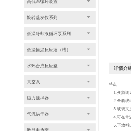
高低温循环装置
旋转蒸发仪系列
低温冷却液循环泵系列
低温恒温反应浴（槽）
水热合成反应釜
详情介
真空泵
特点
1.变频调
磁力搅拌器
2.全套玻
3.玻璃夹
气流烘干器
4.可在常
5.下放料
数显电热套