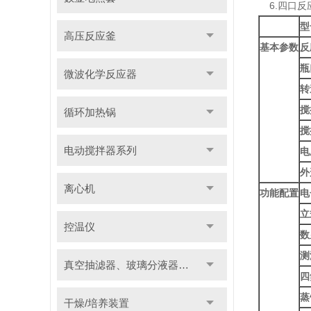
6.四口反
型
高压反应釜
基本参数
反
瓶
微波化学反应器
转
搅
循环加热锅
搅
电动搅拌器系列
电
外
离心机
功能配置
电
立
控温仪
数
测
真空抽滤器、玻璃分液器系列
四
蒸
干燥/培养装置