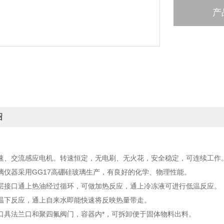
产
绍
速、交流感应电机。转速恒定，无电刷、无火花，安全稳定，可连续工作
璃仪器采用GG17高硼硅玻璃生产，有良好的化学、物理性能。
层接口通上热油经过循环，可做加热反应，通上冷冻液可进行低温反应。
温下反应，通上自来水即能快速将反映热量带走。
口具法兰口和聚四氟阀门，容器内*，可拆卸便于固体物料出料。