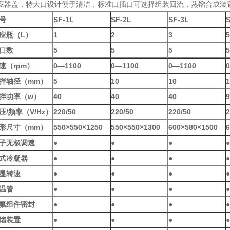
应器盖，特大口设计便于清洁，标准口插口可选择组装回流，蒸馏合成装
号
SF-1L
SF-2L
SF-3L
应瓶（L）
1
2
3
5
口数
5
5
5
5
速（rpm
）
0—1100
0—1100
0—1100
拌轴径（mm）
5
10
10
1
拌功率（w
）
40
40
40
9
压/
频率（V/Hz）
220/50
220/50
220/50
2
形尺寸（mm）
550
×550
×1250
550
×550
×1300
600
×580
×1500
子无极调速
●
●
●
●
式冷凝器
●
●
●
●
显转速
●
●
●
●
温管
●
●
●
●
氟组件密封
●
●
●
●
馏装置
●
●
●
●