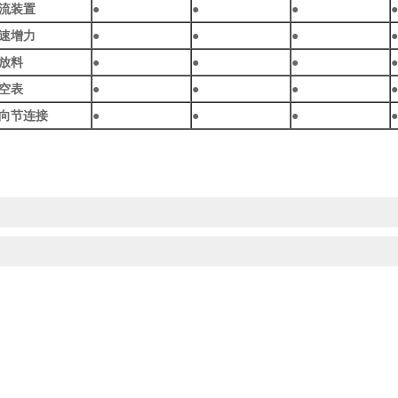
流装置
●
●
●
●
速增力
●
●
●
●
放料
●
●
●
●
空表
●
●
●
●
向节连接
●
●
●
●
：/