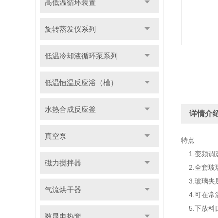
高低温循环装置
旋转蒸发仪系列
低温冷却液循环泵系列
低温恒温反应浴（槽）
水热合成反应釜
详情介
真空泵
特点
1.变频调
磁力搅拌器
2.全套玻
3.玻璃夹
气流烘干器
4.可在常
5.下放料
数显电热套