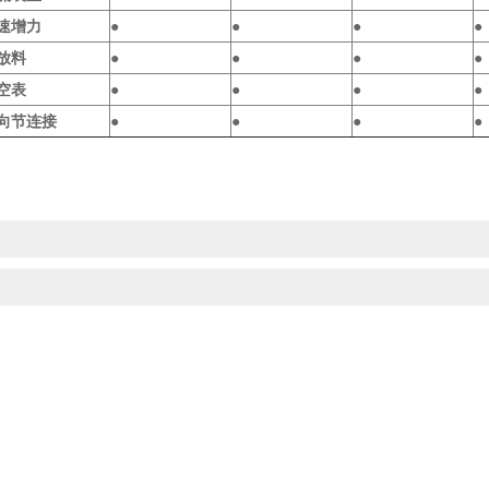
速增力
●
●
●
●
放料
●
●
●
●
空表
●
●
●
●
向节连接
●
●
●
●
：/