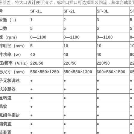
应器盖，特大口设计便于清洁，标准口插口可选择组装回流，蒸馏合成装
号
SF-1L
SF-2L
SF-3L
S
应瓶（L）
1
2
3
5
口数
5
5
5
5
速（rpm
）
0—1100
0—1100
0—1100
0
拌轴径（mm）
5
10
10
1
拌功率（w
）
40
40
40
9
压/
频率（V/Hz）
220/50
220/50
220/50
2
形尺寸（mm）
550
×550
×1250
550
×550
×1300
600
×580
×1500
6
子无极调速
●
●
●
●
式冷凝器
●
●
●
●
显转速
●
●
●
●
温管
●
●
●
●
氟组件密封
●
●
●
●
馏装置
●
●
●
●
流装置
●
●
●
●