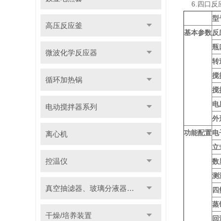
6.四口反
型
高压反应釜
基本参数
反
瓶
微波化学反应器
转
搅
循环加热锅
搅
电
电动搅拌器系列
外
功能配置
电
离心机
立
控温仪
数
测
真空抽滤器、玻璃分液器系列
四
蒸
干燥/培养装置
回