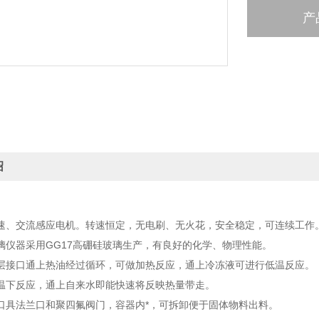
产
绍
速、交流感应电机。转速恒定，无电刷、无火花，安全稳定，可连续工作
璃仪器采用GG17高硼硅玻璃生产，有良好的化学、物理性能。
层接口通上热油经过循环，可做加热反应，通上冷冻液可进行低温反应。
温下反应，通上自来水即能快速将反映热量带走。
口具法兰口和聚四氟阀门，容器内*，可拆卸便于固体物料出料。