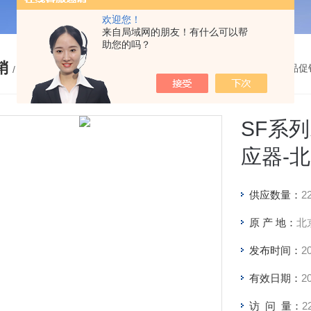
欢迎您！
来自局域网的朋友！有什么可以帮
助您的吗？
销
您的位置：
网站首页
>
产品促
/ PRODUCTS
SF系
应器-
供应数量：
2
原 产 地：
北
发布时间：
20
有效日期：
20
访 问 量：
2