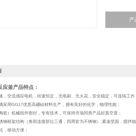
产
绍
反应釜产品特点：
调速，交流感应电机，转速恒定，无电刷、无火花，安全稳定，可连续工作
玻璃采用GG17优质高硼硅材料生产，拥有良好的化学，物理性能；
（陶瓷）机械组件密封，专有技术，可保持市场同类产品好真空度；
不锈钢框架结构（角部连接部位三通，四周皆为不锈钢）,紧凑坚固，搅拌
脚轮，移动方便；