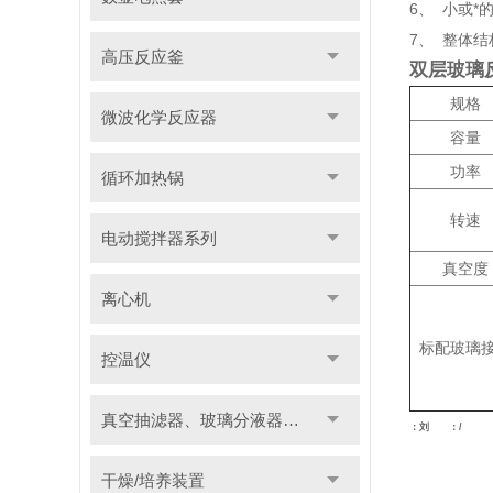
6、 小或*
7、 整体
高压反应釜
双层玻璃
规格
微波化学反应器
容量
功率
循环加热锅
转速
电动搅拌器系列
真空度
离心机
标配玻璃
控温仪
真空抽滤器、玻璃分液器系列
：刘 ：/
干燥/培养装置