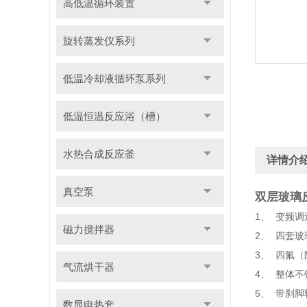
高低温循环装置
旋转蒸发仪系列
低温冷却液循环泵系列
低温恒温反应浴（槽）
水热合成反应釜
详情介
真空泵
双层玻璃
1、 变频
磁力搅拌器
2、 四套
3、 四氟
气流烘干器
4、 整体
5、 带刹
数显电热套