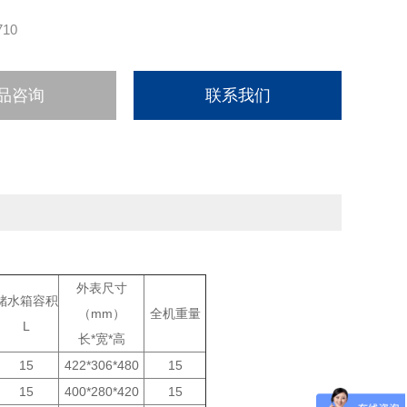
710
品咨询
联系我们
外表尺寸
储水箱容积
（mm）
全机重量
L
长*宽*高
15
422*306*480
15
15
400*280*420
15