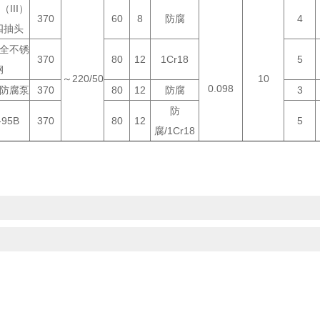
（III）
370
60
8
防腐
4
四抽头
C全不锈
370
80
12
1Cr18
5
钢
～220/50
10
0.098
C防腐泵
370
80
12
防腐
3
防
-95B
370
80
12
5
腐/1Cr18