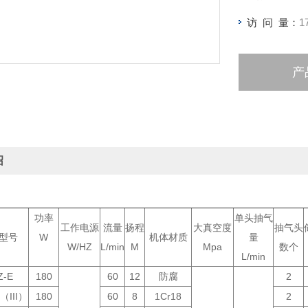
访 问 量：
1
产
绍
功率
单头抽气
工作电源
流量
扬程
大真空度
抽气头
型号
W
机体材质
量
W/HZ
L/min
M
Mpa
数个
L/min
Z-E
180
60
12
防腐
2
（III）
180
60
8
1Cr18
2