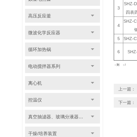
SHZ-D
3
四表
高压反应釜
SHZ-
4
微波化学反应器
5
SHZ-
循环加热锅
6
SHZ
：刘 ：/
电动搅拌器系列
离心机
上一篇：
控温仪
下一篇：
真空抽滤器、玻璃分液器系列
干燥/培养装置