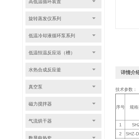
高低温循环装置
旋转蒸发仪系列
低温冷却液循环泵系列
低温恒温反应浴（槽）
水热合成反应釜
详情介
真空泵
技术参数：
磁力搅拌器
序号
规格
气流烘干器
1
SH
2
SHZ-D
数显电热套